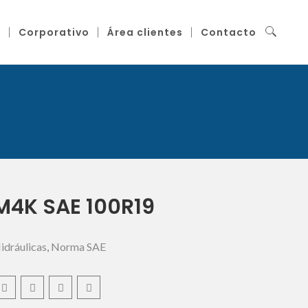
g
Corporativo
Área clientes
Contacto
4K SAE 100R19
dráulicas
,
Norma SAE