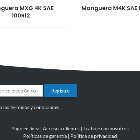
guera MXG 4K SAE
Manguera M4K SAE 
100R12
Sígueno
nuestra
sociale
o los términos y condiciones
Pago en línea
|
Acceso a clientes
|
Trabaje con nosotros
Políticas de garantía
|
Política de privacidad