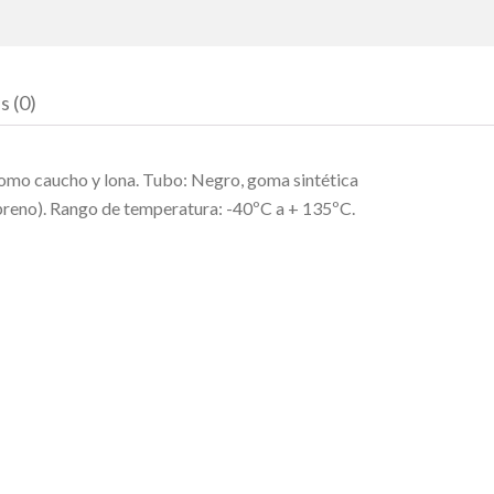
s (0)
 como caucho y lona. Tubo: Negro, goma sintética
eopreno). Rango de temperatura: -40ºC a + 135ºC.