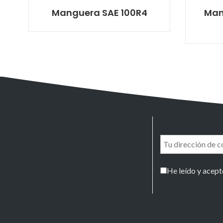
Manguera SAE 100R4
Man
Suscríbete y
recibe
información de
He leído y acept
interés