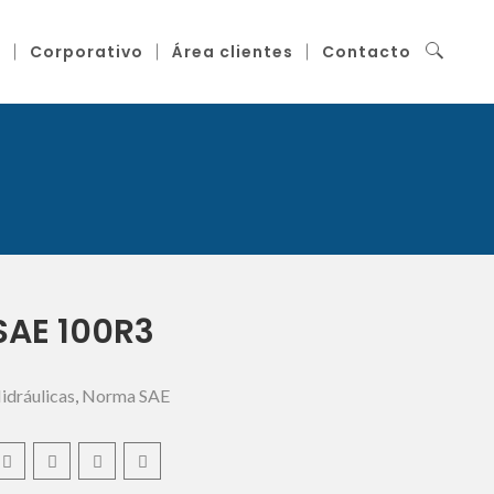
g
Corporativo
Área clientes
Contacto
SAE 100R3
dráulicas
,
Norma SAE