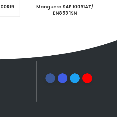
100R19
Manguera SAE 100R1AT/
EN853 1SN
s en
s redes
s