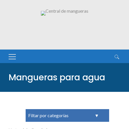
Buscar:
Mangueras para agua
Filtar por categorías