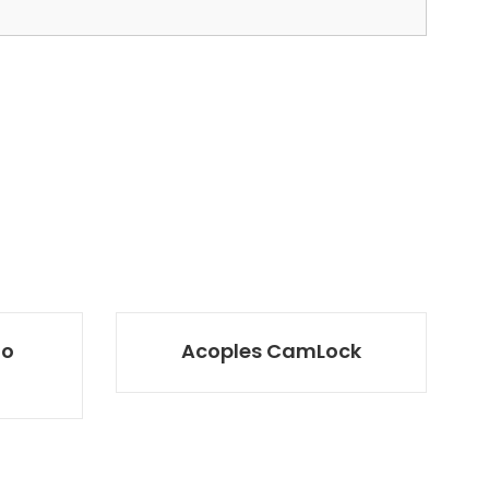
do
Acoples CamLock