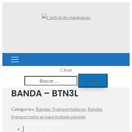
Close
Buscar:
BANDA – BTN3L
BANDA – BTN3L
Home
Categories:
Bandas Transportadoras
,
Bandas
Productos
transportadoras para trabajo pesado
Bandas Transportadoras
BANDA – BTN3L