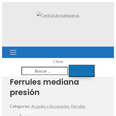
Close
Buscar:
Ferrules mediana
Ferrules mediana
presión
presión
Home
Categories:
Acoples y Accesorios
,
Ferrules
Productos