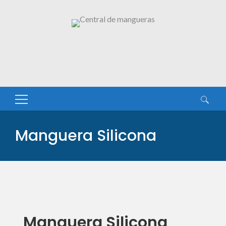
Buscar:
Manguera Silicona
Manguera Silicona