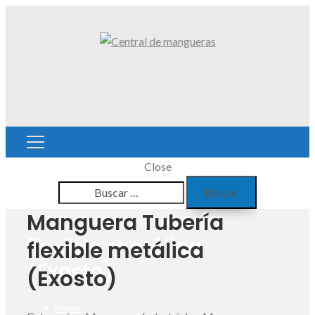
Close
Buscar:
Manguera Tubería
Manguera Tubería
flexible metálica
flexible metálica
(Exosto)
(Exosto)
Home