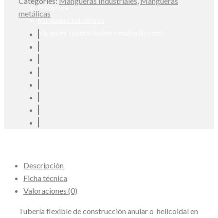
Categories:
Mangueras Industriales
,
Mangueras
Productos
metálicas
Mangueras Industriales
Manguera Tubería flexible metálica (Exosto)
Descripción
Ficha técnica
Valoraciones (0)
Tubería flexible de construcción anular o helicoidal en