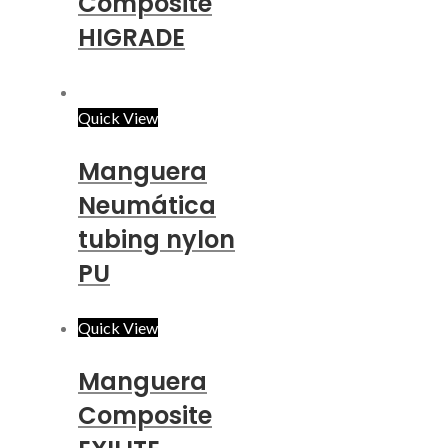
Composite
HIGRADE
Quick View
Manguera
Neumática
tubing nylon
PU
Quick View
Manguera
Composite