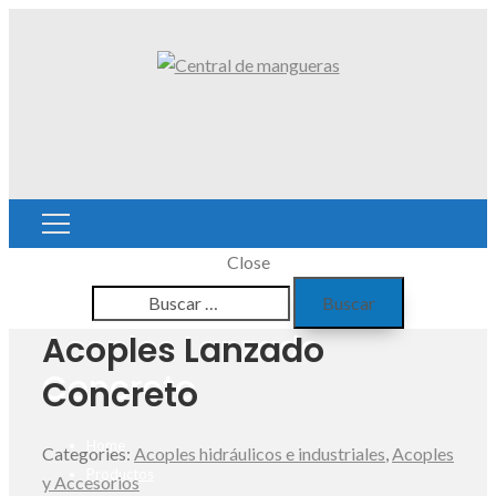
Close
Buscar:
Acoples Lanzado
Acoples Lanzado
Concreto
Concreto
Home
Categories:
Acoples hidráulicos e industriales
,
Acoples
Productos
y Accesorios